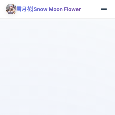
雪月花|Snow Moon Flower