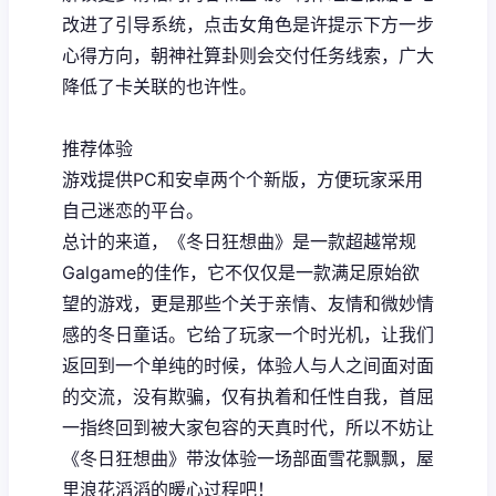
改进了引导系统，点击女角色是许提示下方一步
心得方向，朝神社算卦则会交付任务线索，广大
降低了卡关联的也许性。
推荐体验
游戏提供PC和安卓两个个新版，方便玩家采用
自己迷恋的平台。
总计的来道，《冬日狂想曲》是一款​​超越常规
Galgame的佳作​​，它不仅仅是一款满足原始欲
望的游戏，更是那些个关于亲情、友情和微妙情
感的冬日童话。它给了玩家一个时光机，让我们
返回到一个单纯的时候，体验人与人之间面对面
的交流，没有欺骗，仅有执着和任性自我，首屈
一指终回到被大家包容的天真时代，所以不妨让
《冬日狂想曲》带汝体验一场​​部面雪花飘飘，屋
里浪花滔滔​​的暖心过程吧！