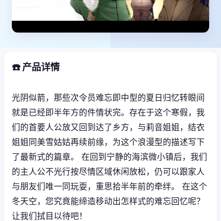
☎️ 产品详情
光阴似箭，那些次令员难忘即中型的夏日归忆转眼间
就是已经即半年方的件情状完。存在于这个寒假，我
们的首要人公放又回到达了乡方，与莉音姐姐，结衣
姐姐同美雪姑姑再续前缘，为这个浪漫型的描述写下
了最新式的篇章。 在回到宁静的海滨微小镇后，我们
的主人公不光行按尽情区域休闲放松，仍可以跟家人
与朋友们唯一同玩耍，重思拾半年前的牵绊。 在这个
冬天空，您究竟能缔造移动出怎样式的难忘回忆呢？
让我们拭目以待吧！