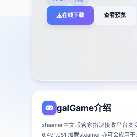
在线下载
查看预览
galGame介绍
steamer中文版管家指决接收平台变
6,491,051 加载steamer 亦可