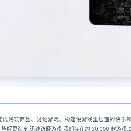
变成畅玩商品、讨论游戏、构建设游戏里层面的快乐所存在于
会应用于: 毕解更海量 迅速访疑游戏 我们存在约 30,000 款