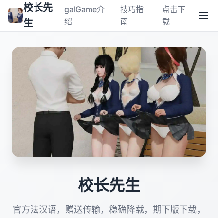
校长先
galGame介
技巧指
点击下
绍
南
载
生
校长先生
官方法汉语，赠送传输，稳确降载，期下版下载，