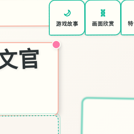
🧬
🌙
特
画面欣赏
游戏故事
催
p|
中
文
官