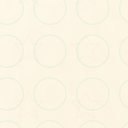
🛃
～
No.1